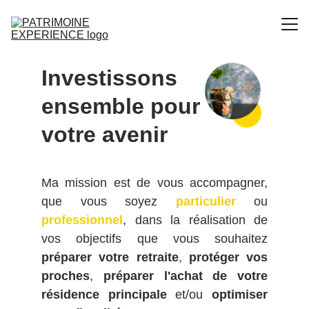
Accueil
Investissons 
Vos objectifs
ensemble pour 
Mon Parcours
votre avenir 
Ma démarche
Contact
Ma mission est de vous accompagner,
que vous soyez
particulier
ou
professionnel
, dans la réalisation de
vos objectifs que vous souhaitez
préparer votre retraite
,
protéger vos
proches
,
préparer l'achat de votre
résidence principale
et/ou
optimiser